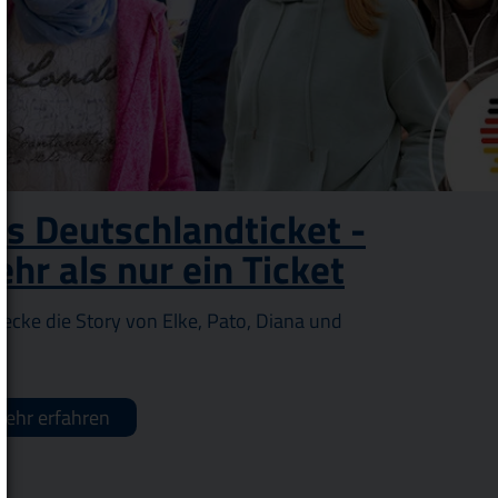
s Deutschlandticket -
hr als nur ein Ticket
ecke die Story von Elke, Pato, Diana und
ehr erfahren