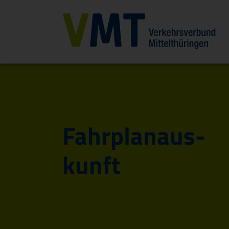
Fahr­plan­aus­
kunft