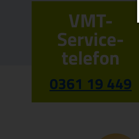
VMT-
Service­
telefon
0361 19 449