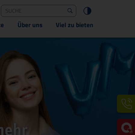
ngen
Suche
Suche starten
Kontrast än
ce
Über uns
Viel zu bieten