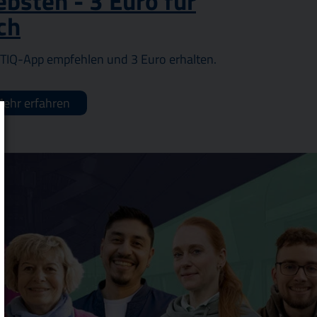
ebsten - 3 Euro für
ch
TIQ-App empfehlen und 3 Euro erhalten.
ehr erfahren