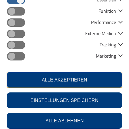
Nebenjob gesucht?
Funktion
Werden Sie Fahrgasterheber:in im VMT-
Performance
Gebiet. Jetzt bewerben!
Externe Medien
Mehr erfahren
Tracking
(Link
Da
Marketing
öffnet
me
einen
neuen
ALLE AKZEPTIEREN
Tab)
Entd
Nils.
EINSTELLUNGEN SPEICHERN
M
ALLE ABLEHNEN