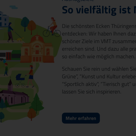
f
So vielfältig ist
n
e
t
Die schönsten Ecken Thüringens
e
entdecken: Wir haben Ihnen daz
i
schöner Ziele im VMT zusammenge
n
erreichen sind. Und dazu alle pr
e
so einfach wie möglich machen.
n
n
Schauen Sie rein und wählen Si
e
Grüne”, “Kunst und Kultur erleben
u
"Sportlich aktiv", “Tierisch gut”
e
lassen Sie sich inspirieren.
n
T
a
b
Mehr erfahren
(Link
)
öffnet
einen