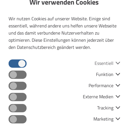
i
Wir verwenden Cookies
Handelsregister: Amtsgericht Jena, HRB 111442
Veröffentlichungen & Ausschreibungen
n
USt-ID: DE 813 026 714
k
Wir nutzen Cookies auf unserer Website. Einige sind
ö
Design, technische Konzeption und Entwicklung
essentiell, während andere uns helfen unsere Webseite
f
Heimrich & Hannot GmbH
(
und das damit verbundene Nutzerverhalten zu
f
L
optimieren. Diese Einstellungen können jederzeit über
n
i
den Datenschutzbereich geändert werden.
e
n
Bildnachweise:
t
k
Essentiell
e
Pressebereich
ö
i
f
Funktion
Startschuss für Autofasten
n
f
Datenschutz
Impressum
Autofastenauftakt am Aschermittwoch auf dem
e
Performance
n
Anger
n
e
Barrierefreiheit
Menu
Externe Medien
Fotos: VMT
n
t
Kontras
e
Tracking
e
ÖPNV fahren für den Wald
u
i
Bild 1 Baumpflanzaktion
Marketing
e
n
Bild 2 Baumpflanzaktion