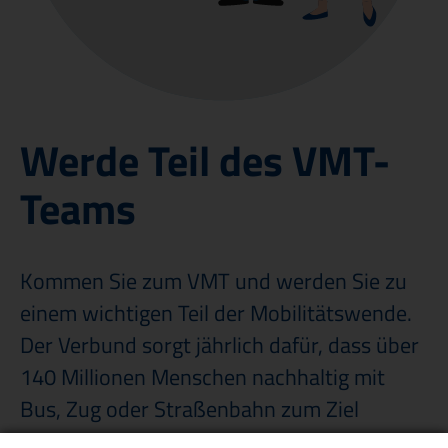
Veröffentlichungen & Ausschreibungen
Werde Teil des VMT-
Teams
Kommen Sie zum VMT und werden Sie zu
einem wichtigen Teil der Mobilitätswende.
Der Verbund sorgt jährlich dafür, dass über
140 Millionen Menschen nachhaltig mit
Bus, Zug oder Straßenbahn zum Ziel
kommen. Damit das funktioniert, braucht