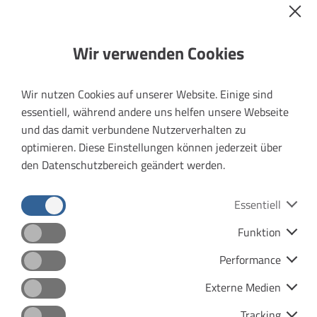
es viele helfende Hände. Daher sind wir
immer auf der Suche nach neuen
Wir verwenden Cookies
Mitarbeiterinnen und Mitarbeitern. Hier
finden Sie die aktuellen
Wir nutzen Cookies auf unserer Website. Einige sind
Stellenausschreibungen unserer
essentiell, während andere uns helfen unsere Webseite
Verkehrsunternehmen.
und das damit verbundene Nutzerverhalten zu
optimieren. Diese Einstellungen können jederzeit über
den Datenschutzbereich geändert werden.
Essentiell
Stellenangebote
Funktion
Datenschutz
Impressum
Verkehrsunternehmen
Performance
Barrierefreiheit
Menu
Externe Medien
Kontras
Abellio Rail Mitteldeutschland
Tracking