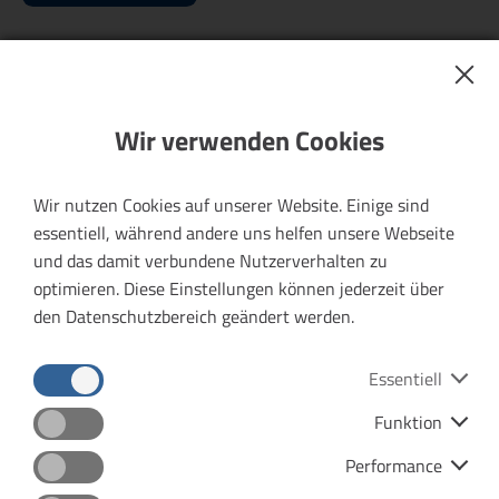
20.03.2026 |
Fahrgastbefragung im
Wir verwenden Cookies
Verkehrsverbund Mittelthüringen
Wir nutzen Cookies auf unserer Website. Einige sind
Vom 1. April 2026 bis zum 31. März 2027.
essentiell, während andere uns helfen unsere Webseite
und das damit verbundene Nutzerverhalten zu
optimieren. Diese Einstellungen können jederzeit über
Mehr erfahren
den Datenschutzbereich geändert werden.
Essentiell
11.03.2026 |
Funktion
Nebenjob gesucht?
Datenschutz
Impressum
Performance
(Link
Werden Sie Fahrgasterheber:in im VMT-Gebiet. Jetzt