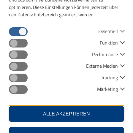
optimieren. Diese Einstellungen können jederzeit über
den Datenschutzbereich geändert werden.
Sascha Georgy
Geschäftsführer
Essentiell
Funktion
Tel.: 0361 777933-10
Datenschutz
Impressum
E-Mail: post@vmt-thueringen.de
Performance
Barrierefreiheit
Menu
Externe Medien
Kontras
Tracking
Marketing
ALLE AKZEPTIEREN