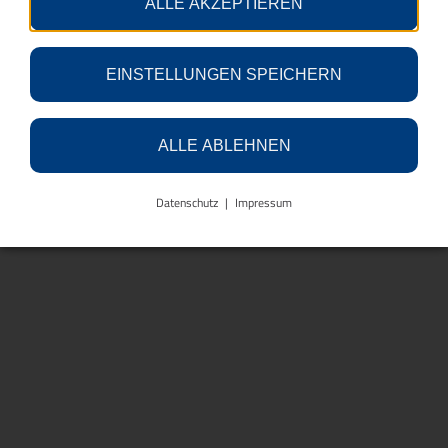
n
ALLE AKZEPTIEREN
T
a
b
EINSTELLUNGEN SPEICHERN
)
ALLE ABLEHNEN
Datenschutz
Impressum