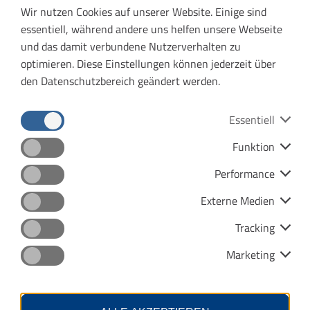
Veröffentlichungen & Ausschreibungen
Wir nutzen Cookies auf unserer Website. Einige sind
n
essentiell, während andere uns helfen unsere Webseite
k
und das damit verbundene Nutzerverhalten zu
ö
optimieren. Diese Einstellungen können jederzeit über
f
den Datenschutzbereich geändert werden.
f
n
e
Essentiell
t
Funktion
e
Datenschutz
Impressum
i
Performance
n
Barrierefreiheit
Menu
Externe Medien
e
Kontras
n
Tracking
n
Marketing
e
u
e