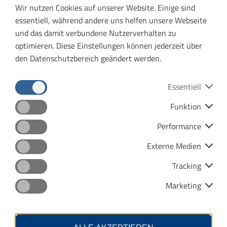
Wir nutzen Cookies auf unserer Website. Einige sind
30.03.2026 |
essentiell, während andere uns helfen unsere Webseite
Verkehrserhebung im
und das damit verbundene Nutzerverhalten zu
Verkehrsverbund Mittelthüringen
optimieren. Diese Einstellungen können jederzeit über
den Datenschutzbereich geändert werden.
Start von Fahrgastbefragungen im VMT-Gebiet am
1. April 2026
Essentiell
Mehr erfahren
Funktion
Datenschutz
Impressum
Performance
Barrierefreiheit
Menu
Externe Medien
12.01.2026 |
Kontras
Neuerungen in der VMT-App
Tracking
Marketing
Mehr Komfort und bessere Information für
Fahrgäste
Mehr erfahren