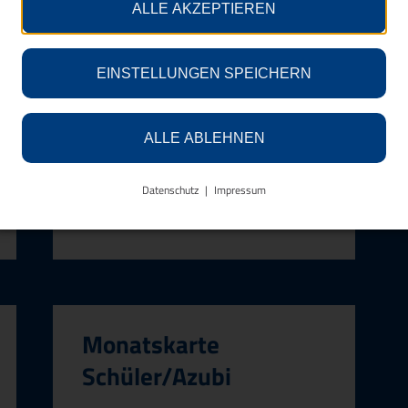
ALLE AKZEPTIEREN
Schüler/Azubi
Startdatum frei wählbar
EINSTELLUNGEN SPEICHERN
Nicht übertragbar
ALLE ABLEHNEN
Datenschutz
Impressum
Mehr erfahren
Monatskarte
Schüler/Azubi