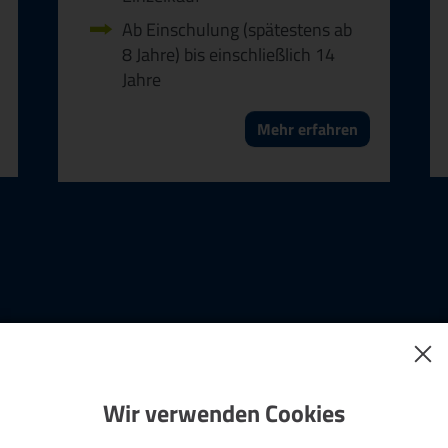
Ab Einschulung (spätestens ab
8 Jahre) bis einschließlich 14
Jahre
Mehr erfahren
Gruppentageskarte
Wir verwenden Cookies
Für bis zu 5 Personen