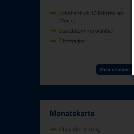
Lohnt sich ab 10 Fahrten pro
Woche
Startdatum frei wählbar
Übertragbar
Mehr erfahren
Monatskarte
Ohne Abo-Vertrag