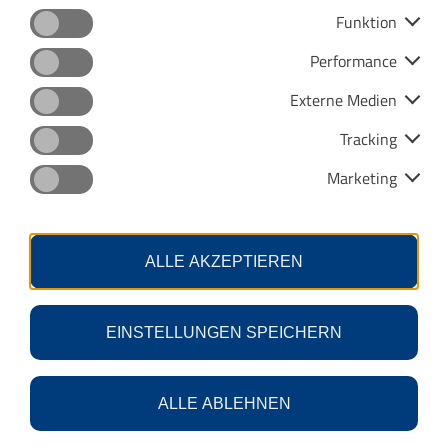
Funktion
Datenschutz
Impressum
Performance
Barrierefreiheit
Menu
Externe Medien
Kontras
Tracking
Marketing
Sie haben kein Smartphone, Ihr Handyakku ist
ständig leer oder Sie haben gerne etwas in der
Hand?
ALLE AKZEPTIEREN
Deutschlandticket als Chipkarte
EINSTELLUNGEN SPEICHERN
ALLE ABLEHNEN