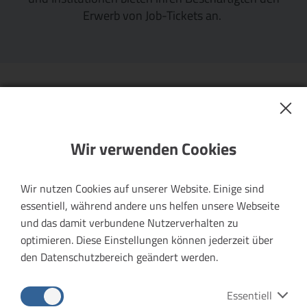
Erwerb von Job-Tickets an.
Preis
Wir verwenden Cookies
63,00 Euro pro Monat
Wir nutzen Cookies auf unserer Website. Einige sind
Überzeugt? Dann kaufen Sie lokal und erwerben Sie
essentiell, während andere uns helfen unsere Webseite
Ihr Ticket bei einem unserer VMT-Unternehmen.
und das damit verbundene Nutzerverhalten zu
optimieren. Diese Einstellungen können jederzeit über
den Datenschutzbereich geändert werden.
Ticketkauf
Essentiell