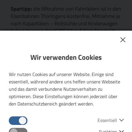
Spartipp:
die Mitnahme von Fahrrädern ist in den
Eisenbahnen Thüringens kostenfrei, Mitnahme je
nach Kapazitäten – Rollstühle und Kinderwagen
haben Vorrang. (Im IC/RE 51 auf dem Abschnitt
zwischen Erfurt und Gera ist eine kostenpflichtige
Stellplatzreservierung erforderlich.)
Wir verwenden Cookies
Wir nutzen Cookies auf unserer Website. Einige sind
Preis
essentiell, während andere uns helfen unsere Webseite
und das damit verbundene Nutzerverhalten zu
optimieren. Diese Einstellungen können jederzeit über
den Datenschutzbereich geändert werden.
Ticket
Preis
Essentiell
Hunde-/Fahrradkarte ab 01.08.2026
2,30 Euro
Funktion