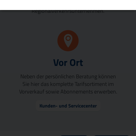
in Stadt- und
Regionalverkehrsunternehmen.
Vor Ort
Neben der persönlichen Beratung können
Sie hier das komplette Tarifsortiment im
Vorverkauf sowie Abonnements erwerben.
Kunden- und Servicecenter