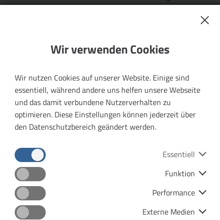
(VMT) auch 2025 wieder zum
FreifahrtFreitag
ein.
Am
30.…
Mehr erfahren
Wir verwenden Cookies
Wir nutzen Cookies auf unserer Website. Einige sind
29.11.2024 |
essentiell, während andere uns helfen unsere Webseite
Preisanpassung beim
und das damit verbundene Nutzerverhalten zu
optimieren. Diese Einstellungen können jederzeit über
Deutschlandticket
den Datenschutzbereich geändert werden.
Ab dem 1. Januar 2025 ändert sich der Preis des
Essentiell
Deutschlandtickets.
Funktion
Mehr erfahren
Datenschutz
Impressum
Performance
Barrierefreiheit
Menu
Externe Medien