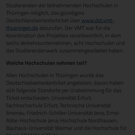
Studierenden der teilnehmenden Hochschulen in
Thüringen möglich, das günstigere
Deutschlandsemesterticket über
www.dst.vmt-
thueringen.de
(
abzurufen. Der VMT war für die
Koordination des Projektes verantwortlich, in dem
L
sechs Verkehrsunternehmen, acht Hochschulen und
i
das Studierendenwerk zusammengearbeitet haben.
n
k
Welche Hochschulen nehmen teil?
ö
f
Allen Hochschulen in Thüringen wurde das
f
Deutschladsemesterticket angeboten, davon haben
n
sich folgende Standorte per Urabstimmung für das
e
Ticket entschieden: Universität Erfurt;
t
Fachhochschule Erfurt; Technische Universität
e
Ilmenau; Friedrich-Schiller-Universität Jena; Ernst-
i
Abbe-Hochschule Jena; Hochschule Nordhausen;
n
Bauhaus-Universität Weimar und die Hochschule für
e