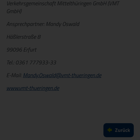
Verkehrsgemeinschaft Mittelthüringen GmbH (VMT
GmbH)
Ansprechpartner: Mandy Oswald
Häßlerstraße 8
99096 Erfurt
Tel.: 0361 777933-33
E-Mail:
Mandy.Oswald@vmt-thueringen.de
(
L
www.vmt-thueringen.de
(
i
L
n
i
k
n
ö
k
f
ö
f
Zurück
f
n