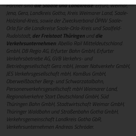
Partner sind
die Städte und Landkreise
: Erfurt, Weimar,
Jena, Gera, Landkreis Gotha, Kreis Weimarer Land, Saale-
Holzland-Kreis, sowie der Zweckverband ÖPNV Saale-
Orla für die Landkreise Saale-Orla-Kreis und Saalfeld-
Rudolstadt,
der Freistaat Thüringen
und
die
Verkehrsunternehmen
: Abellio Rail Mitteldeutschland
GmbH, DB Regio AG, Erfurter Bahn GmbH, Erfurter
Verkehrsbetriebe AG, GVB Verkehrs- und
Betriebsgesellschaft Gera mbH, Jenaer Nahverkehr GmbH,
JES Verkehrsgesellschaft mbH, KomBus GmbH,
Oberweißbacher Berg- und Schwarzatalbahn,
Personenverkehrsgesellschaft mbH Weimarer Land,
Regionalverkehre Start Deutschland GmbH, Süd
Thüringen Bahn GmbH, Stadtwirtschaft Weimar GmbH,
Thüringer Waldbahn und Straßenbahn Gotha GmbH,
Verkehrsgemeinschaft Landkreis Gotha GbR,
Verkehrsunternehmen Andreas Schröder.