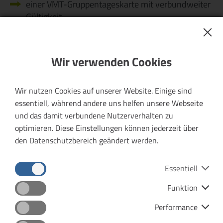
einer VMT-Gruppentageskarte mit verbundweiter
Gültigkeit
sowie dem Eintritt zu einem Ausflugsziel in der
Region des jeweils vorgestellten
Verkehrsunternehmens oder einen
Wir verwenden Cookies
Wertgutschein für den Ticketshop Thüringen bzw.
Mein Thüringen Shop.
Wir nutzen Cookies auf unserer Website. Einige sind
essentiell, während andere uns helfen unsere Webseite
Näheres ist dem jeweiligen Instagram-Beitrag zu
und das damit verbundene Nutzerverhalten zu
entnehmen.
optimieren. Diese Einstellungen können jederzeit über
Eine Barauszahlung, ein Umtausch oder eine
den Datenschutzbereich geändert werden.
Übertragung des Gewinns auf andere Personen ist
ausgeschlossen.
Essentiell
6. Gewinnerermittlung und Benachrichtigung
Funktion
Datenschutz
Impressum
Die Gewinnerinnen oder Gewinner werden nach
Performance
Teilnahmeschluss per Zufallsprinzip aus allen gültigen